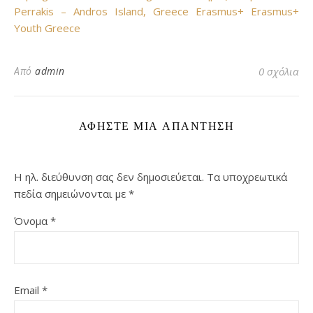
Perrakis – Andros Island, Greece
Erasmus+
Erasmus+
Youth Greece
Από
admin
0 σχόλια
ΑΦΉΣΤΕ ΜΙΑ ΑΠΆΝΤΗΣΗ
Η ηλ. διεύθυνση σας δεν δημοσιεύεται.
Τα υποχρεωτικά
πεδία σημειώνονται με
*
Όνομα
*
Email
*