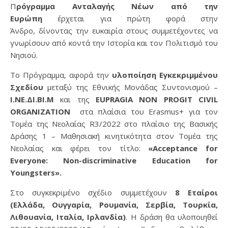
Πρόγραμμα
Ανταλαγής Νέων από την
Ευρώπη
έρχεται για πρώτη φορά στην
Άνδρο, δίνοντας την ευκαιρία στους συμμετέχοντες να
γνωρίσουν από κοντά την Ιστορία και τον Πολιτισμό του
Νησιού.
Το Πρόγραμμα, αφορά την
υλοποίηση Εγκεκριμμένου
Σχεδίου
μεταξύ της Εθνικής Μονάδας Συντονισμού –
Ι.ΝΕ.ΔΙ.ΒΙ.Μ
και της
EUPRAGIA NON PROGIT CIVIL
ORGANIZATION
στα πλαίσια του Erasmus+ για τον
Τομέα της Νεολαίας R3/2022 στο πλαίσιο της Βασικής
Δράσης 1 – Μαθησιακή κινητικότητα στον Τομέα της
Νεολαίας και φέρει τον τίτλο:
«Acceptance for
Everyone: Non-discriminative Education for
Youngsters»
.
Στο συγκεκριμένο σχέδιο συμμετέχουν
8 Εταίροι
(Ελλάδα, Ουγγαρία, Ρουμανία, Σερβία, Τουρκία,
Λιθουανία, Ιταλία, Ιρλανδία)
. Η δράση θα υλοποιηθεί