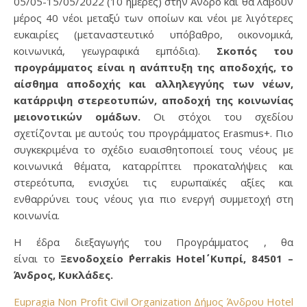
05/05-15/05/2022 (10 ημέρες) στην Άνδρο και θα λάβουν
μέρος 40 νέοι μεταξύ των οποίων και νέοι με λιγότερες
ευκαιρίες (μεταναστευτικό υπόβαθρο, οικονομικά,
κοινωνικά, γεωγραφικά εμπόδια).
Σκοπός του
προγράμματος είναι η ανάπτυξη της αποδοχής, το
αίσθημα αποδοχής και αλληλεγγύης των νέων,
κατάρριψη στερεοτυπών, αποδοχή της κοινωνίας
μειονοτικών ομάδων.
Οι στόχοι του σχεδίου
σχετίζονται με αυτούς του προγράμματος Erasmus+. Πιο
συγκεκριμένα το σχέδιο ευαισθητοποιεί τους νέους με
κοινωνικά θέματα, καταρρίπτει προκαταλήψεις και
στερεότυπα, ενισχύει τις ευρωπαϊκές αξίες και
ενθαρρύνει τους νέους για πιο ενεργή συμμετοχή στη
κοινωνία.
Η έδρα διεξαγωγής του Προγράμματος , θα
είναι το
Ξενοδοχείο
Perrakis Hotel
Κυπρί, 84501 –
Άνδρος, Κυκλάδες
.
Eupragia Non Profit Civil Organization
Δήμος Άνδρου
Hotel